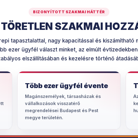
BIZONYÍTOTT SZAKMAI HÁTTÉR
E TÖRETLEN SZAKMAI HOZZ
epi tapasztalattal, nagy kapacitással és kiszámíthat
bb ezer ügyfél választ minket, az elmúlt évtizedekbe
zabályos elszállításában és kezelésre történő átadásáb
Több ezer ügyfél évente
T
Magánszemélyek, társasházak és
Az
tt
vállalkozások visszatérő
ke
megrendelései Budapest és Pest
h
megye területén.