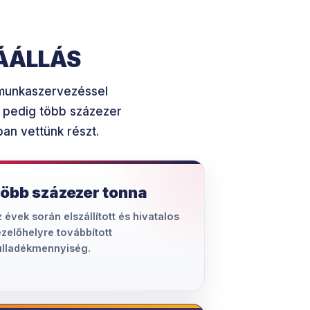
ÁÁLLÁS
ó munkaszervezéssel
n pedig több százezer
an vettünk részt.
öbb százezer tonna
 évek során elszállított és hivatalos
zelőhelyre továbbított
ulladékmennyiség.