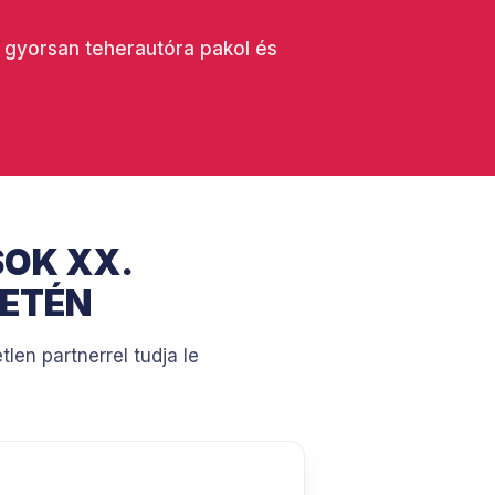
t gyorsan teherautóra pakol és
SOK XX.
LETÉN
len partnerrel tudja le