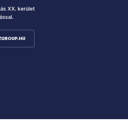
ítás XX. kerület
ással.
GROUP.HU