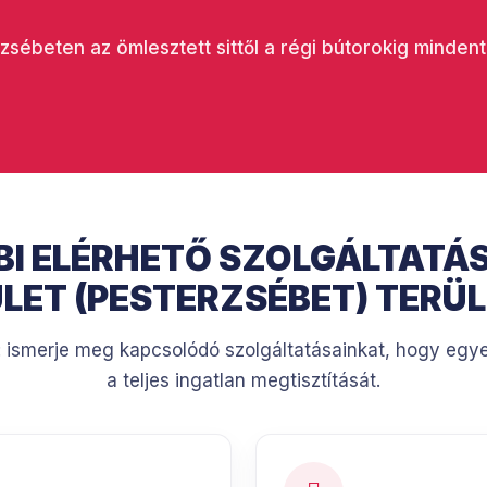
zsébeten az ömlesztett sittől a régi bútorokig minden
I ELÉRHETŐ SZOLGÁLTATÁ
LET (PESTERZSÉBET) TERÜ
: ismerje meg kapcsolódó szolgáltatásainkat, hogy egyet
a teljes ingatlan megtisztítását.