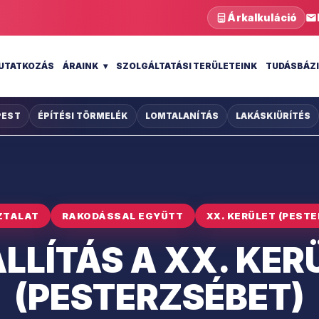
Árkalkuláció
UTATKOZÁS
ÁRAINK
SZOLGÁLTATÁSI TERÜLETEINK
TUDÁSBÁZ
PEST
ÉPÍTÉSI TÖRMELÉK
LOMTALANÍTÁS
LAKÁSKIÜRÍTÉS
ZTALAT
RAKODÁSSAL EGYÜTT
XX. KERÜLET (PEST
LLÍTÁS A XX. KE
(PESTERZSÉBET)