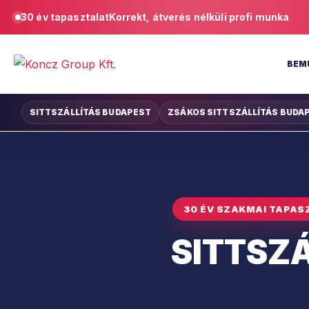
30 év tapasztalat
Korrekt, átverés nélküli profi munka
BEM
SITTSZÁLLÍTÁS BUDAPEST
ZSÁKOS SITTSZÁLLÍTÁS BUDA
30 ÉV SZAKMAI TAPAS
SITTSZÁ