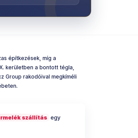
zas építkezések, míg a
X. kerületben a bontott tégla,
ncz Group rakodóival megkíméli
ébeten.
örmelék szállítás
egy