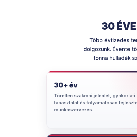
30 ÉV
Több évtizedes ter
dolgozunk. Évente tö
tonna hulladék s
30+ év
Töretlen szakmai jelenlét, gyakorlati
tapasztalat és folyamatosan fejleszte
munkaszervezés.