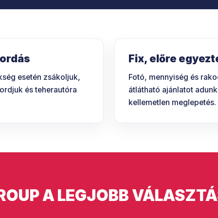
hordás
Fix, előre egyezt
ükség esetén zsákoljuk,
Fotó, mennyiség és rako
hordjuk és teherautóra
átlátható ajánlatot adu
kellemetlen meglepetés.
ROUP A LEGJOBB VÁLASZTÁ