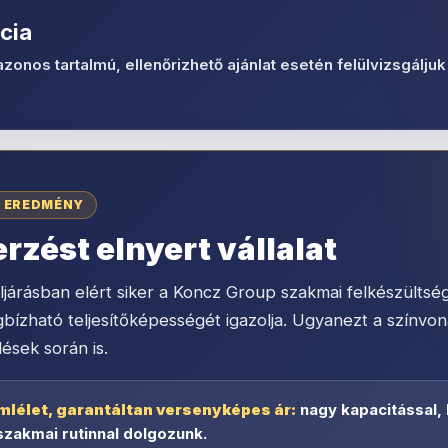
cia
azonos tartalmú, ellenőrizhető ajánlat esetén felülvizsgáljuk 
I EREDMÉNY
zést elnyert vállalat
járásban elért siker a Koncz Group szakmai felkészültség
zható teljesítőképességét igazolja. Ugyanezt a színvonal
lések során is.
mlélet, garantáltan versenyképes ár:
nagy kapacitással,
szakmai rutinnal dolgozunk.