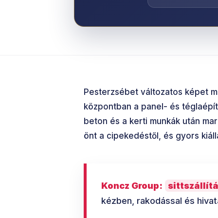
Pesterzsébet változatos képet mu
központban a panel- és téglaépíté
beton és a kerti munkák után mar
önt a cipekedéstől, és gyors kiál
Koncz Group:
sittszállí
kézben, rakodással és hivat