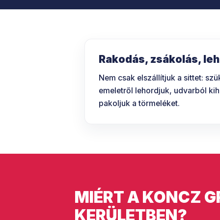
Rakodás, zsákolás, le
Nem csak elszállítjuk a sittet: sz
emeletről lehordjuk, udvarból ki
pakoljuk a törmeléket.
MIÉRT A KONCZ G
KERÜLETBEN?