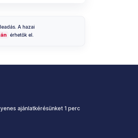
 leadás. A hazai
lán
érhetők el.
ngyenes ajánlatkérésünket 1 perc