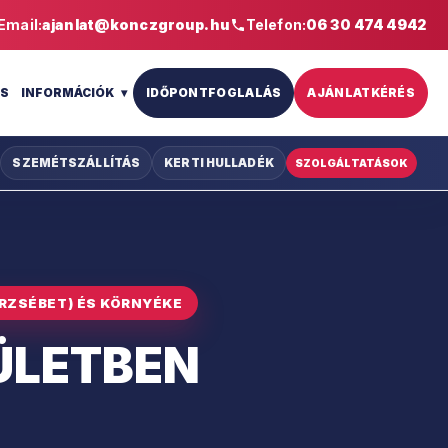
Email:
ajanlat@konczgroup.hu
Telefon:
06 30 474 4942
IS
INFORMÁCIÓK
IDŐPONTFOGLALÁS
AJÁNLATKÉRÉS
SZEMÉTSZÁLLÍTÁS
KERTI HULLADÉK
SZOLGÁLTATÁSOK
ERZSÉBET) ÉS KÖRNYÉKE
RÜLETBEN