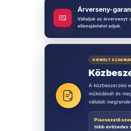
Árverseny-garan
Vállaljuk az árversenyt: 
ellenajánlatot adjuk.
KIEMELT SZAKMA
Közbeszer
A közbeszerzési el
működését és megbí
vállalati megrende
Piacvezető sze
több évtizedes 