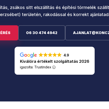
ítás, zsákos sitt elszállítás és építési törmelék száll
erzsébet) területén, rakodással és korrekt ajánlatad
ÉRÉS
06 30 474 4942
AJANLAT@KONCZ
4.9
Kiválóra értékelt szolgáltatás 2026
igazolta: Trustindex