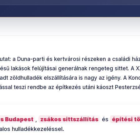
tat: a Duna-parti és kertvárosi részeken a családi há
sű lakások felújításai generálnak rengeteg sittet. A X
adt zöldhulladék elszállítására is nagy az igény. A Ko
lással teszi rendbe az építkezés utáni káoszt Pesterzs
tás Budapest
,
zsákos sittszállítás
és
építési t
alos hulladékkezeléssel.