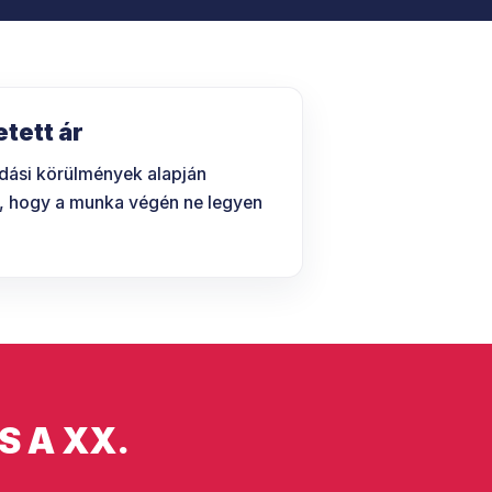
etett ár
dási körülmények alapján
nk, hogy a munka végén ne legyen
S A XX.