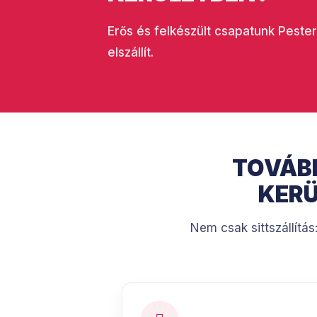
Erős és felkészült csapatunk Pester
elszállít.
TOVÁBB
KERÜ
Nem csak sittszállítás