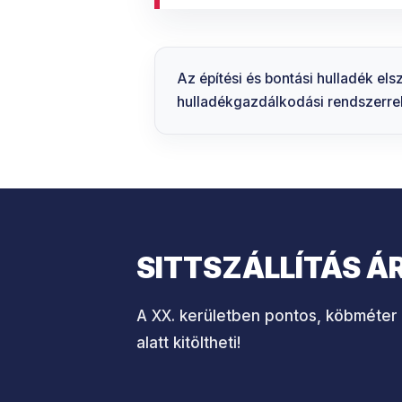
Az építési és bontási hulladék els
hulladékgazdálkodási rendszerrel
SITTSZÁLLÍTÁS Á
A XX. kerületben pontos, köbméter v
alatt kitöltheti!