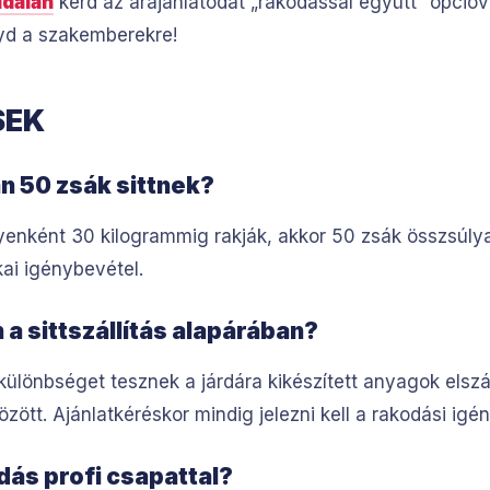
ldalán
kérd az árajánlatodat „rakodással együtt” opcióval
yd a szakemberekre!
SEK
n 50 zsák sittnek?
enként 30 kilogrammig rakják, akkor 50 zsák összsúlya e
ai igénybevétel.
 a sittszállítás alapárában?
önbséget tesznek a járdára kikészített anyagok elszáll
özött. Ajánlatkéréskor mindig jelezni kell a rakodási igén
dás profi csapattal?