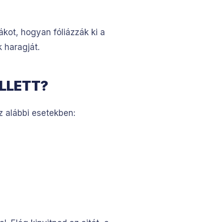
ákot, hogyan fóliázzák ki a
 haragját.
LLETT?
z alábbi esetekben: