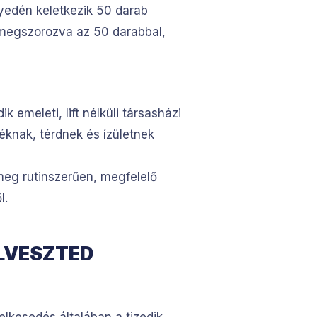
yedén keletkezik 50 darab
 megszorozva az 50 darabbal,
emeleti, lift nélküli társasházi
éknak, térdnek és ízületnek
meg rutinszerűen, megfelelő
l.
ELVESZTED