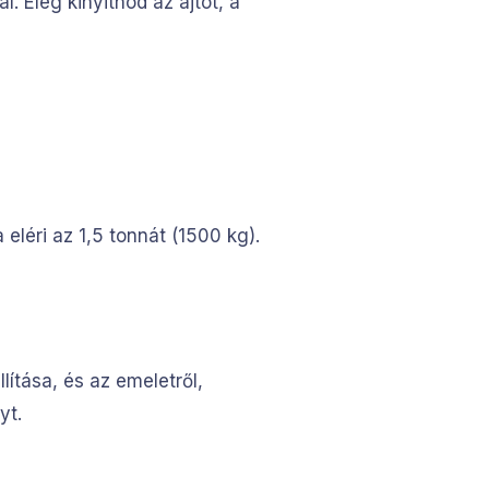
. Elég kinyitnod az ajtót, a
léri az 1,5 tonnát (1500 kg).
ítása, és az emeletről,
yt.