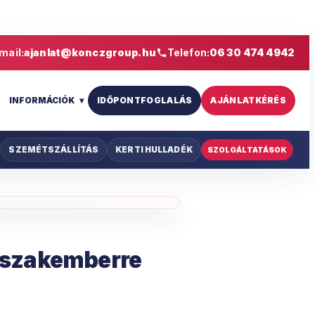
mail:
ajanlat@konczgroup.hu
Telefon:
06 30 474 4942
S
INFORMÁCIÓK
IDŐPONTFOGLALÁS
AJÁNLATKÉRÉS
SZEMÉTSZÁLLÍTÁS
KERTI HULLADÉK
SZOLGÁLTATÁSOK
n szakemberre