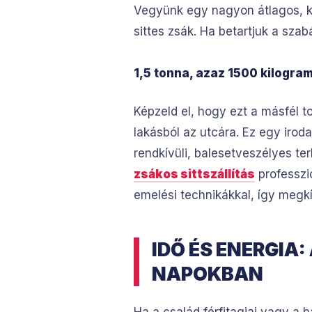
Vegyünk egy nagyon átlagos, ki
sittes zsák. Ha betartjuk a sz
1,5 tonna, azaz 1500 kilogra
Képzeld el, hogy ezt a másfél to
lakásból az utcára. Ez egy irod
rendkívüli, balesetveszélyes ter
zsákos sittszállítás
professzi
emelési technikákkal, így megk
IDŐ ÉS ENERGIA
NAPOKBAN