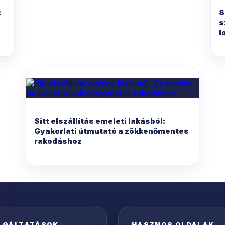
:
S
s
l
Sitt elszállítás emeleti lakásból:
Gyakorlati útmutató a zökkenőmentes
rakodáshoz
LGÁLTATÁSOK
HASZNOS OLDALAK