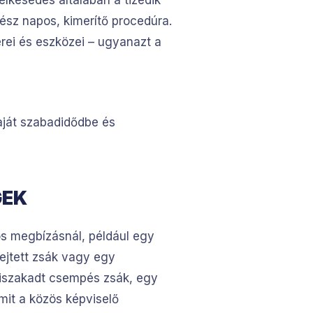
elkesedés általában a tizedik
ész napos, kimerítő procedúra.
ei és eszközei – ugyanazt a
aját szabadidődbe és
GEK
iós megbízásnál, például egy
eejtett zsák vagy egy
kiszakadt csempés zsák, egy
amit a közös képviselő