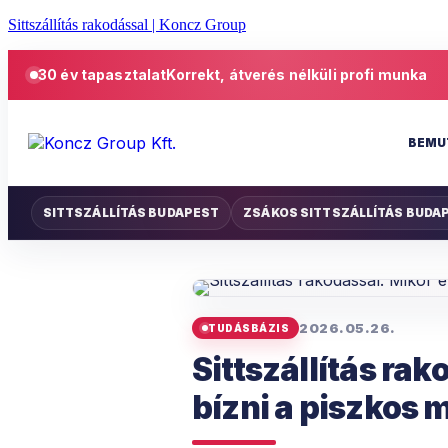
Sittszállítás rakodással | Koncz Group
30 év tapasztalat
Korrekt, átverés nélküli profi munka
BEMU
SITTSZÁLLÍTÁS BUDAPEST
ZSÁKOS SITTSZÁLLÍTÁS BUDA
2026.05.26.
TUDÁSBÁZIS
Sittszállítás ra
bízni a piszkos