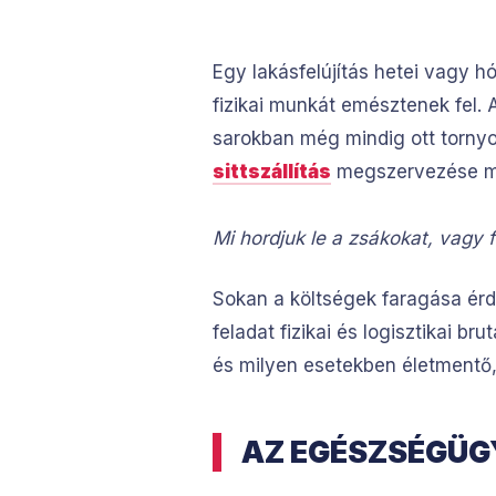
Egy lakásfelújítás hetei vagy h
fizikai munkát emésztenek fel. A
sarokban még mindig ott tornyo
sittszállítás
megszervezése má
Mi hordjuk le a zsákokat, vagy 
Sokan a költségek faragása érd
feladat fizikai és logisztikai b
és milyen esetekben életmentő, h
AZ EGÉSZSÉGÜG