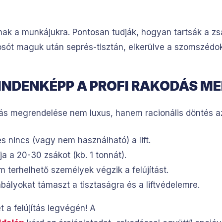
lnak a munkájukra. Pontosan tudják, hogyan tartsák a zs
yosót maguk után seprés-tisztán, elkerülve a szomszédok
INDENKÉPP A PROFI RAKODÁS ME
dás megrendelése nem luxus, hanem racionális döntés a
s nincs (vagy nem használható) a lift.
 a 20-30 zsákot (kb. 1 tonnát).
m terhelhető személyek végzik a felújítást.
bályokat támaszt a tisztaságra és a liftvédelemre.
 a felújítás legvégén! A