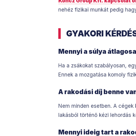
Koncz Group Kft. kapcsolat o
nehéz fizikai munkát pedig hag
GYAKORI KÉRDÉ
Mennyi a súlya átlagosa
Ha a zsákokat szabályosan, egy
Ennek a mozgatása komoly fizik
A rakodási díj benne van
Nem minden esetben. A cégek kül
lakásból történő kézi lehordás k
Mennyi ideig tart a rako