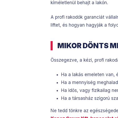
kíméletlenül behajt a lakón.
A profi rakodók garanciát válla
liftet, és hogyan hagyják a fol
MIKOR DÖNTS M
Összegezve, a kézi, profi rako
Ha a lakás emeleten van, é
Ha a mennyiség meghaladja
Ha idős, vagy fizikailag ne
Ha a társasház szigorú sza
Ne tedd tönkre az egészségedet