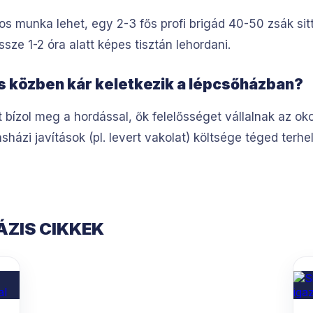
s munka lehet, egy 2-3 fős profi brigád 40-50 zsák si
ssze 1-2 óra alatt képes tisztán lehordani.
ás közben kár keletkezik a lépcsőházban?
st bízol meg a hordással, ők felelősséget vállalnak az ok
ázi javítások (pl. levert vakolat) költsége téged terhel
ZIS CIKKEK