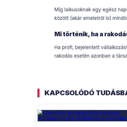
Míg laikusoknak egy egész napo
között (akár emeletről is) mindö
Mi történik, ha a rakod
Ha profi, bejelentett vállalkozá
rakodás esetén azonban a társash
KAPCSOLÓDÓ TUDÁSBÁ