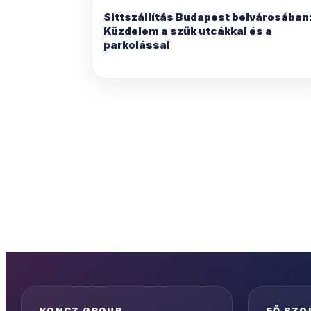
Sittszállítás Budapest belvárosában
Küzdelem a szűk utcákkal és a
parkolással
KONCZ GROUP
FŐ SZO