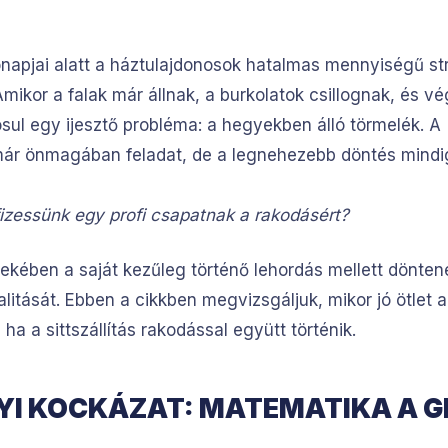
ónapjai alatt a háztulajdonosok hatalmas mennyiségű str
mikor a falak már állnak, a burkolatok csillognak, és vé
sul egy ijesztő probléma: a hegyekben álló törmelék. A
r önmagában feladat, de a legnehezebb döntés mindig
fizessünk egy profi csapatnak a rakodásért?
ekében a saját kezűleg történő lehordás mellett dönten
rutalitását. Ebben a cikkben megvizsgáljuk, mikor jó ötle
a a sittszállítás rakodással együtt történik.
YI KOCKÁZAT: MATEMATIKA A G