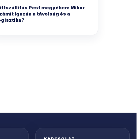
ittszállítás Pest megyében: Mikor
zámít igazán a távolság és a
ogisztika?
KAPCSOLAT