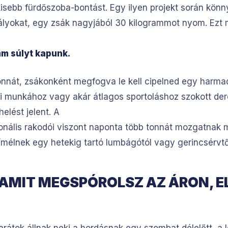
sebb fürdőszoba-bontást. Egy ilyen projekt során könn
abályokat, egy zsák nagyjából 30 kilogrammot nyom. Ezt
mm súlyt kapunk.
nnát, zsákonként megfogva le kell cipelned egy harmadik 
ai munkához vagy akár átlagos sportoláshoz szokott der
helést jelent. A
onális rakodói viszont naponta több tonnát mozgatnak 
ímélnek egy hetekig tartó lumbágótól vagy gerincsérvtő
: AMIT MEGSPÓROLSZ AZ ÁRON, 