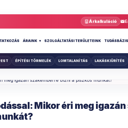
Árkalkuláció
E
TATKOZÁS
ÁRAINK
SZOLGÁLTATÁSI TERÜLETEINK
TUDÁSBÁZI
PEST
ÉPÍTÉSI TÖRMELÉK
LOMTALANÍTÁS
LAKÁSKIÜRÍTÉS
kodással: Mikor éri meg igazá
 munkát?