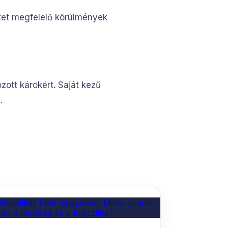
ttet megfelelő körülmények
ozott károkért. Saját kezű
.