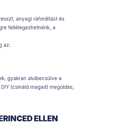
esszt, anyagi ráfordítást és
gre fellélegezhetnénk, a
 az:
ek, gyakran alulbecsülve a
t a DIY (csináld magad) megoldás,
ERINCED ELLEN