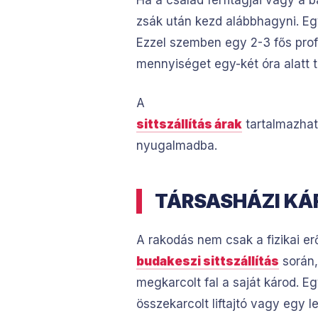
Ha a család férfitagjai vagy a b
zsák után kezd alábbhagyni. Eg
Ezzel szemben egy 2-3 fős pro
mennyiséget egy-két óra alatt t
A
sittszállítás árak
tartalmazhat
nyugalmadba.
TÁRSASHÁZI KÁ
A rakodás nem csak a fizikai er
budakeszi sittszállítás
során,
megkarcolt fal a saját károd. 
összekarcolt liftajtó vagy egy l