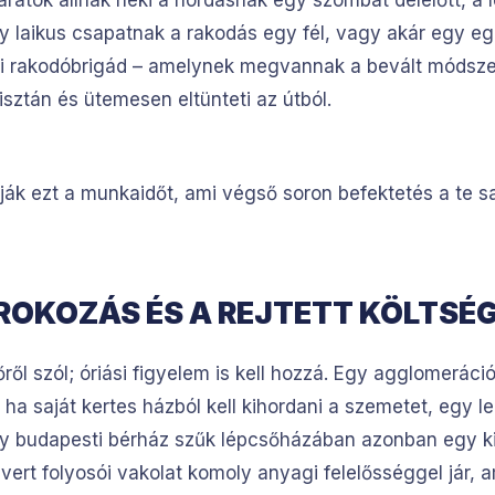
arátok állnak neki a hordásnak egy szombat délelőtt, a l
y laikus csapatnak a rakodás egy fél, vagy akár egy eg
fi rakodóbrigád – amelynek megvannak a bevált módszer
isztán és ütemesen eltünteti az útból.
ják ezt a munkaidőt, ami végső soron befektetés a te s
ROKOZÁS ÉS A REJTETT KÖLTSÉ
őről szól; óriási figyelem is kell hozzá. Egy agglomerác
 ha saját kertes házból kell kihordani a szemetet, egy l
Egy budapesti bérház szűk lépcsőházában azonban egy 
evert folyosói vakolat komoly anyagi felelősséggel jár, 