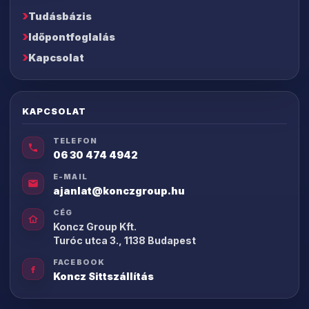
Tudásbázis
Időpontfoglalás
Kapcsolat
KAPCSOLAT
TELEFON
06 30 474 4942
E-MAIL
ajanlat@konczgroup.hu
CÉG
Koncz Group Kft.
Turóc utca 3., 1138 Budapest
FACEBOOK
Koncz Sittszállítás