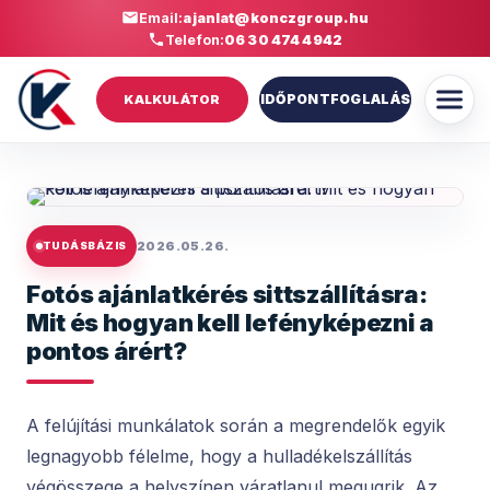
Email:
ajanlat@konczgroup.hu
Telefon:
06 30 474 4942
IDŐPONTFOGLALÁS
KALKULÁTOR
2026.05.26.
TUDÁSBÁZIS
Fotós ajánlatkérés sittszállításra:
Mit és hogyan kell lefényképezni a
pontos árért?
A felújítási munkálatok során a megrendelők egyik
legnagyobb félelme, hogy a hulladékelszállítás
végösszege a helyszínen váratlanul megugrik. Az