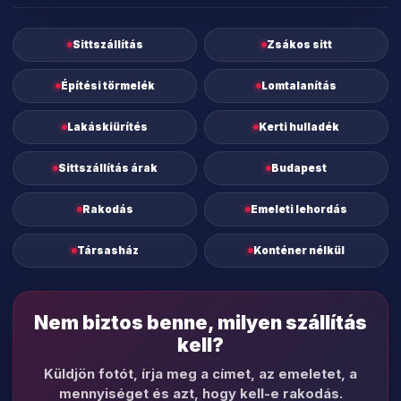
Sittszállítás
Zsákos sitt
Építési törmelék
Lomtalanítás
Lakáskiürítés
Kerti hulladék
Sittszállítás árak
Budapest
Rakodás
Emeleti lehordás
Társasház
Konténer nélkül
Nem biztos benne, milyen szállítás
kell?
Küldjön fotót, írja meg a címet, az emeletet, a
mennyiséget és azt, hogy kell-e rakodás.