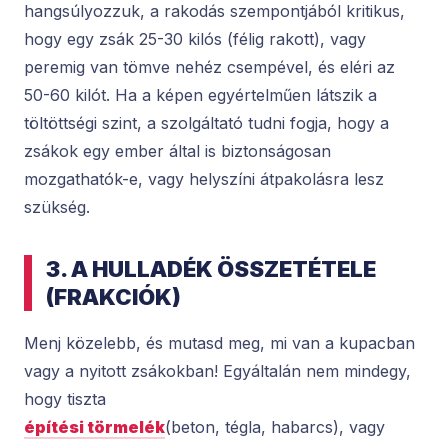
hangsúlyozzuk, a rakodás szempontjából kritikus,
hogy egy zsák 25-30 kilós (félig rakott), vagy
peremig van tömve nehéz csempével, és eléri az
50-60 kilót. Ha a képen egyértelműen látszik a
töltöttségi szint, a szolgáltató tudni fogja, hogy a
zsákok egy ember által is biztonságosan
mozgathatók-e, vagy helyszíni átpakolásra lesz
szükség.
3. A HULLADÉK ÖSSZETÉTELE
(FRAKCIÓK)
Menj közelebb, és mutasd meg, mi van a kupacban
vagy a nyitott zsákokban! Egyáltalán nem mindegy,
hogy tiszta
építési törmelék
(beton, tégla, habarcs), vagy