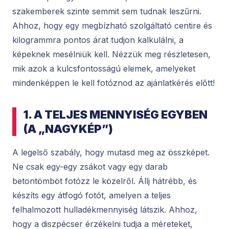
szakemberek szinte semmit sem tudnak leszűrni.
Ahhoz, hogy egy megbízható szolgáltató centire és
kilogrammra pontos árat tudjon kalkulálni, a
képeknek mesélniük kell. Nézzük meg részletesen,
mik azok a kulcsfontosságú elemek, amelyeket
mindenképpen le kell fotóznod az ajánlatkérés előtt!
1. A TELJES MENNYISÉG EGYBEN
(A „NAGYKÉP”)
A legelső szabály, hogy mutasd meg az összképet.
Ne csak egy-egy zsákot vagy egy darab
betontömböt fotózz le közelről. Állj hátrébb, és
készíts egy átfogó fotót, amelyen a teljes
felhalmozott hulladékmennyiség látszik. Ahhoz,
hogy a diszpécser érzékelni tudja a méreteket,