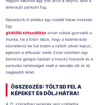
nagyon hasznos egy fotó arról a helyről, ahol a
teherautó parkolni fog.
Képzeljünk el például egy családi házas övezetet.
Egy
gödöllői sittszállítás
során sokkal gyorsabb a
munka, ha a fotón látjuk, hogy a kisteherautó
közvetlenül be tud tolatni a nyitott udvari kapun,
egészen a sittkupac mellé. Ezzel szemben egy
belvárosi gangos házban a hosszú folyosók és a
parkolási nehézségek miatt a rakodási idő és díj
magasabb lehet.
ÖSSZEGZÉS: TÖLTSD FEL A
KÉPEKET ÉS DŐLJ HÁTRA!
A 21. században senkinek sem szabadna