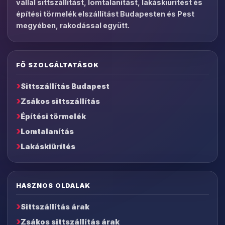
vállal sittszállítást, lomtalanítást, lakáskiürítést és
építési törmelék elszállítást Budapesten és Pest
megyében, rakodással együtt.
FŐ SZOLGÁLTATÁSOK
Sittszállítás Budapest
Zsákos sittszállítás
Építési törmelék
Lomtalanítás
Lakáskiürítés
HASZNOS OLDALAK
Sittszállítás árak
Zsákos sittszállítás árak