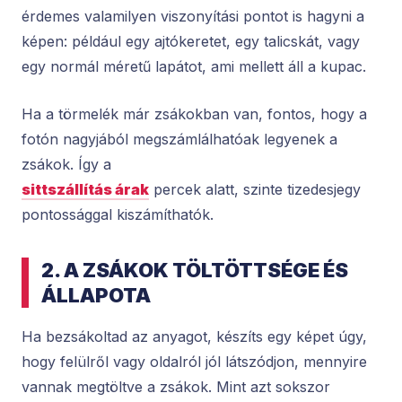
érdemes valamilyen viszonyítási pontot is hagyni a
képen: például egy ajtókeretet, egy talicskát, vagy
egy normál méretű lapátot, ami mellett áll a kupac.
Ha a törmelék már zsákokban van, fontos, hogy a
fotón nagyjából megszámlálhatóak legyenek a
zsákok. Így a
sittszállítás árak
percek alatt, szinte tizedesjegy
pontossággal kiszámíthatók.
2. A ZSÁKOK TÖLTÖTTSÉGE ÉS
ÁLLAPOTA
Ha bezsákoltad az anyagot, készíts egy képet úgy,
hogy felülről vagy oldalról jól látszódjon, mennyire
vannak megtöltve a zsákok. Mint azt sokszor