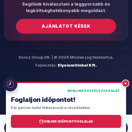
Segítünk kiválasztani a leggyorsabb és
legköltséghatékonyabb megoldást.
AJÁNLATOT KÉREK
Koncz Group Kft. | © 2026 Minden jog fenntartva.
Fejlesztés:
ElysiumGlobal Kft.
ONLINE ÜGYFÉLSZOLGÁLAT
Foglaljon időpontot!
Pár percen belül felkeressük a részletekkel.
ONLINE IDŐPONTFOGLALÁS
06 30 474 4942