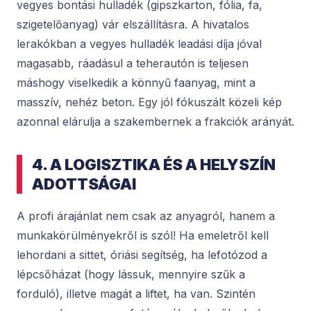
vegyes bontási hulladék (gipszkarton, fólia, fa,
szigetelőanyag) vár elszállításra. A hivatalos
lerakókban a vegyes hulladék leadási díja jóval
magasabb, ráadásul a teherautón is teljesen
máshogy viselkedik a könnyű faanyag, mint a
masszív, nehéz beton. Egy jól fókuszált közeli kép
azonnal elárulja a szakembernek a frakciók arányát.
4. A LOGISZTIKA ÉS A HELYSZÍN
ADOTTSÁGAI
A profi árajánlat nem csak az anyagról, hanem a
munkakörülményekről is szól! Ha emeletről kell
lehordani a sittet, óriási segítség, ha lefotózod a
lépcsőházat (hogy lássuk, mennyire szűk a
forduló), illetve magát a liftet, ha van. Szintén