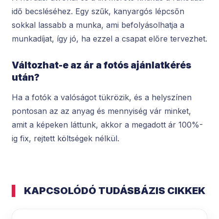
idő becsléséhez. Egy szűk, kanyargós lépcsőn
sokkal lassabb a munka, ami befolyásolhatja a
munkadíjat, így jó, ha ezzel a csapat előre tervezhet.
Változhat-e az ár a fotós ajánlatkérés
után?
Ha a fotók a valóságot tükrözik, és a helyszínen
pontosan az az anyag és mennyiség vár minket,
amit a képeken láttunk, akkor a megadott ár 100%-
ig fix, rejtett költségek nélkül.
KAPCSOLÓDÓ TUDÁSBÁZIS CIKKEK