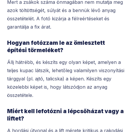
Mert a zsákok száma önmagában nem mutatja meg
azok töltöttségét, súlyát és a bennük lévő anyag
összetételét. A fotó kizárja a félreértéseket és
garantálja a fix árat.
Hogyan fotózzam le az ömlesztett
építési törmeléket?
Állj hátrébb, és készíts egy olyan képet, amelyen a
teljes kupac látszik, lehetőleg valamilyen viszonyítási
tárggyal (pl. ajtó, talicska) a képen. Készíts egy
közelebbi képet is, hogy látszódjon az anyag
összetétele.
Miért kell lefotózni a lépcsőházat vagy a
liftet?
A hordási útvonal és a lift mérete kritikus a rakodási