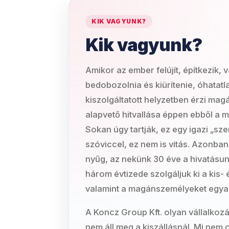
KIK VAGYUNK?
Kik vagyunk?
Amikor az ember felújít, építkezik, 
bedobozolnia és kiürítenie, óhatatl
kiszolgáltatott helyzetben érzi mag
alapvető hitvallása éppen ebből a 
Sokan úgy tartják, ez egy igazi „sz
szóviccel, ez nem is vitás. Azonba
nyűg, az nekünk 30 éve a hivatásu
három évtizede szolgáljuk ki a kis- 
valamint a magánszemélyeket egya
A Koncz Group Kft. olyan vállalkozá
nem áll meg a kiszállásnál. Mi nem c