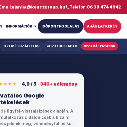
Email:
ajanlat@konczgroup.hu
Telefon:
06 30 474 4942
IS
INFORMÁCIÓK
IDŐPONTFOGLALÁS
AJÁNLATKÉRÉS
SZEMÉTSZÁLLÍTÁS
KERTI HULLADÉK
SZOLGÁLTATÁSOK
★★★★
4,9 / 5 ·
340+ vélemény
ivatalos Google
rtékelések
lós ügyfél-visszajelzések alapján. A
mutatkozás oldalon csak a bizalmi
lzés jelenik meg, véleményfal nélkül.