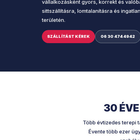
vállalkozásként gyors, korrekt és va
sittszállításra, lomtalanításra és ingat
területén.
SZÁLLÍTÁST KÉREK
06 30 474 4942
30 ÉV
Több évtizedes terepi 
Évente több ezer ügy