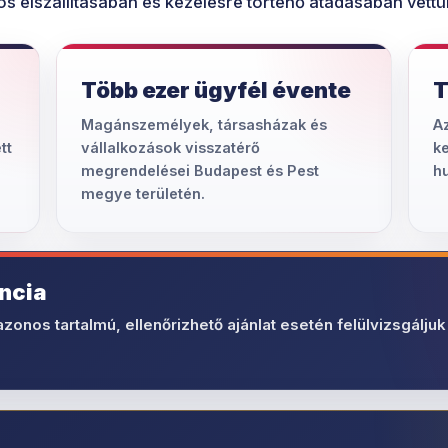
s elszállításában és kezelésre történő átadásában vettü
Több ezer ügyfél évente
T
Magánszemélyek, társasházak és
Az
tt
vállalkozások visszatérő
ke
megrendelései Budapest és Pest
h
megye területén.
ncia
azonos tartalmú, ellenőrizhető ajánlat esetén felülvizsgáljuk 