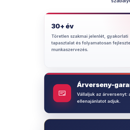
szabályo
30+ év
Töretlen szakmai jelenlét, gyakorlati
tapasztalat és folyamatosan fejleszte
munkaszervezés.
Árverseny-gara
Vállaljuk az árversenyt: 
ellenajánlatot adjuk.