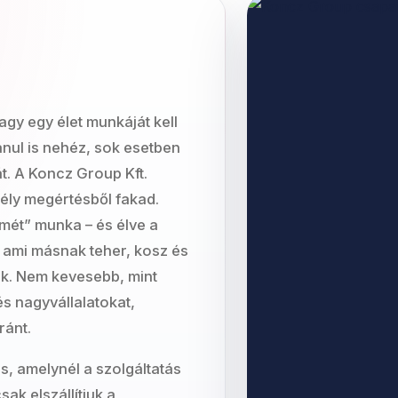
vagy egy élet munkáját kell
anul is nehéz, sok esetben
át. A Koncz Group Kft.
mély megértésből fakad.
emét” munka – és élve a
n ami másnak teher, kosz és
nk. Nem kevesebb, mint
és nagyvállalatokat,
ránt.
s, amelynél a szolgáltatás
sak elszállítjuk a