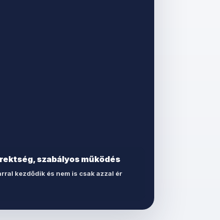
rrektség, szabályos működés
rral kezdődik és nem is csak azzal ér