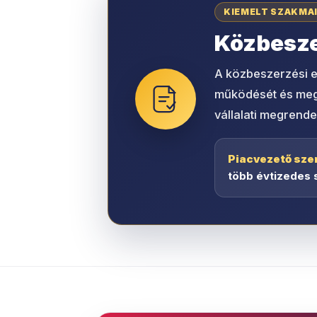
KIEMELT SZAKMA
Közbeszer
A közbeszerzési e
működését és megbí
vállalati megrende
Piacvezető sze
több évtizedes 