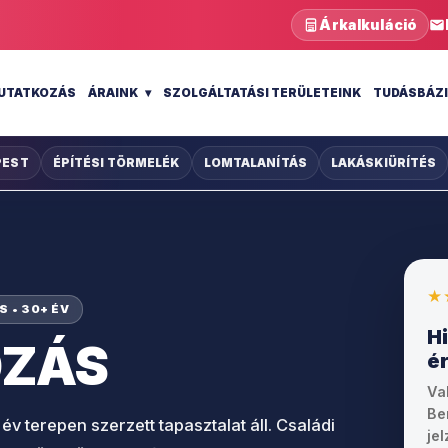
Árkalkuláció
UTATKOZÁS
ÁRAINK
SZOLGÁLTATÁSI TERÜLETEINK
TUDÁSBÁZ
PEST
ÉPÍTÉSI TÖRMELÉK
LOMTALANÍTÁS
LAKÁSKIÜRÍTÉS
★
 • 30+ ÉV
H
OZÁS
é
Va
Be
v terepen szerzett tapasztalat áll. Családi
je