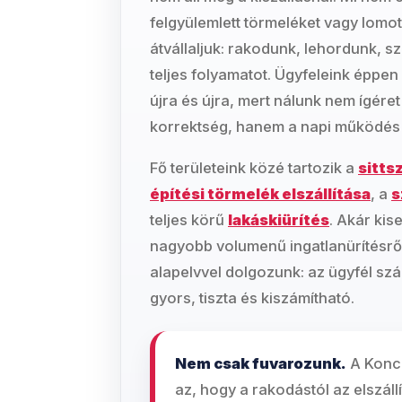
felgyülemlett törmeléket vagy lomo
átvállaljuk: rakodunk, lehordunk, s
teljes folyamatot. Ügyfeleink éppe
újra és újra, mert nálunk nem ígére
korrektség, hanem a napi működés 
Fő területeink közé tartozik a
sittsz
építési törmelék elszállítása
, a
s
teljes körű
lakáskiürítés
. Akár kis
nagyobb volumenű ingatlanürítésrő
alapelvvel dolgozunk: az ügyfél sz
gyors, tiszta és kiszámítható.
Nem csak fuvarozunk.
A Koncz
az, hogy a rakodástól az elszáll