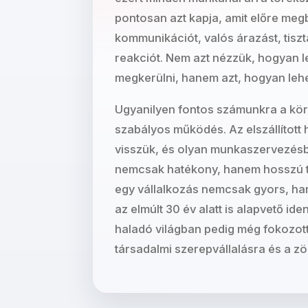
pontosan azt kapja, amit előre meg
kommunikációt, valós árazást, tis
reakciót. Nem azt nézzük, hogyan l
megkerülni, hanem azt, hogyan lehe
Ugyanilyen fontos számunkra a kö
szabályos működés. Az elszállított 
visszük, és olyan munkaszervezés
nemcsak hatékony, hanem hosszú táv
egy vállalkozás nemcsak gyors, hane
az elmúlt 30 év alatt is alapvető ide
haladó világban pedig még fokozot
társadalmi szerepvállalásra és a z