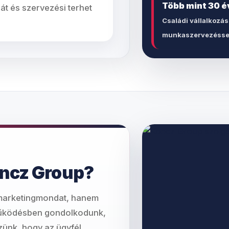
Több mint 30 é
át és szervezési terhet
Családi vállalkozás
munkaszervezésse
oncz Group?
marketingmondat, hanem
tműködésben gondolkodunk,
zünk, hogy az ügyfél