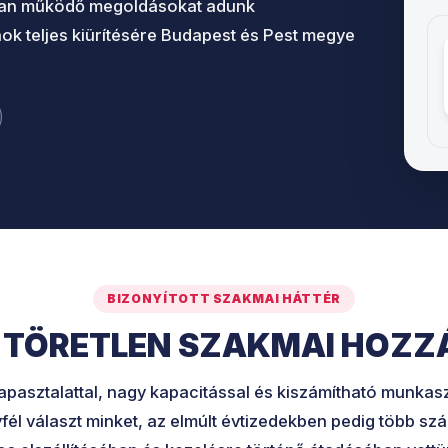
lóban működő megoldásokat adunk
lanok teljes kiürítésére Budapest és Pest megye
BIZONYÍTOTT SZAKMAI HÁTTÉR
E TÖRETLEN SZAKMAI HOZZ
tapasztalattal, nagy kapacitással és kiszámítható munka
fél választ minket, az elmúlt évtizedekben pedig több sz