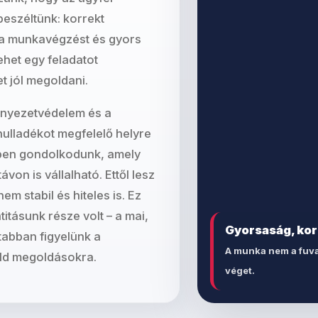
beszéltünk: korrekt
zta munkavégzést és gyors
ehet egy feladatot
t jól megoldani.
rnyezetvédelem és a
hulladékot megfelelő helyre
ben gondolkodunk, amely
on is vállalható. Ettől lesz
m stabil és hiteles is. Ez
ntitásunk része volt – a mai,
Gyorsaság, ko
tabban figyelünk a
A munka nem a fuva
öld megoldásokra.
véget.