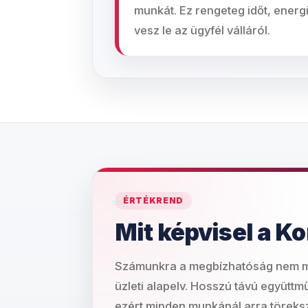
munkát. Ez rengeteg időt, energi
vesz le az ügyfél válláról.
ÉRTÉKREND
Mit képvisel a K
Számunkra a megbízhatóság nem 
üzleti alapelv. Hosszú távú együt
ezért minden munkánál arra töreks