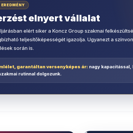
I EREDMÉNY
zést elnyert vállalat
ljárásban elért siker a Koncz Group szakmai felkészültsé
zható teljesítőképességét igazolja. Ugyanezt a színvonal
lések során is.
mlélet, garantáltan versenyképes ár:
nagy kapacitással,
szakmai rutinnal dolgozunk.