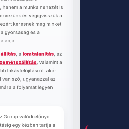
t, hanem a munka nehezét is
zervezünk és végigvisszük a
n ezért keresnek meg minket
t a gyorsaság és a
alapja.
állítás
, a
lomtalanítás
, az
zemétszállítás
, valamint a
ebb lakásfelújításról, akár
l van szó, ugyanazzal az
ámára a folyamat legyen
 Group valódi előnye
ításig egy kézben tartja a