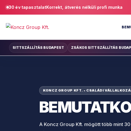
30 év tapasztalat
Korrekt, átverés nélküli profi munka
BEM
SITTSZÁLLÍTÁS BUDAPEST
ZSÁKOS SITTSZÁLLÍTÁS BUDA
KONCZ GROUP KFT. • CSALÁDI VÁLLALKOZÁS
BEMUTATK
A Koncz Group Kft. mögött több mint 30 é