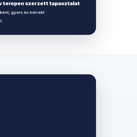
v terepen szerzett tapasztalat
ként, gyors és korrekt
l.