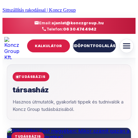
Sittszállítás rakodással | Koncz Group
Email:
ajanlat@konczgroup.hu
Telefon:
06 30 474 4942
IDŐPONTFOGLALÁS
KALKULÁTOR
TUDÁSBÁZIS
társasház
Hasznos útmutatók, gyakorlati tippek és tudnivalók a
Koncz Group tudásbázisából.
TUDÁSBÁZIS