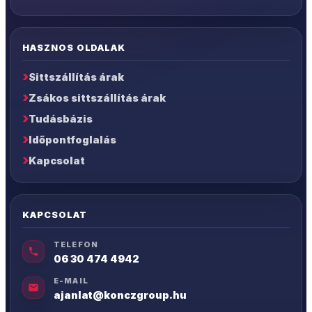
HASZNOS OLDALAK
Sittszállítás árak
Zsákos sittszállítás árak
Tudásbázis
Időpontfoglalás
Kapcsolat
KAPCSOLAT
TELEFON
06 30 474 4942
E-MAIL
ajanlat@konczgroup.hu