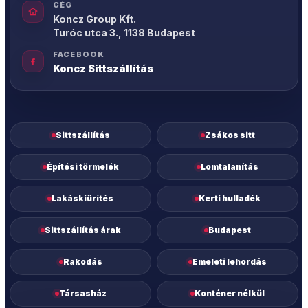
CÉG
Koncz Group Kft.
Turóc utca 3., 1138 Budapest
FACEBOOK
Koncz Sittszállítás
Sittszállítás
Zsákos sitt
Építési törmelék
Lomtalanítás
Lakáskiürítés
Kerti hulladék
Sittszállítás árak
Budapest
Rakodás
Emeleti lehordás
Társasház
Konténer nélkül