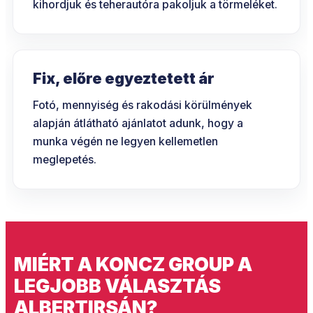
kihordjuk és teherautóra pakoljuk a törmeléket.
Fix, előre egyeztetett ár
Fotó, mennyiség és rakodási körülmények
alapján átlátható ajánlatot adunk, hogy a
munka végén ne legyen kellemetlen
meglepetés.
MIÉRT A KONCZ GROUP A
LEGJOBB VÁLASZTÁS
ALBERTIRSÁN?