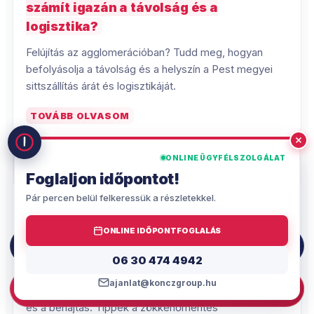
számít igazán a távolság és a
logisztika?
Felújítás az agglomerációban? Tudd meg, hogyan
befolyásolja a távolság és a helyszín a Pest megyei
sittszállítás árát és logisztikáját.
TOVÁBB OLVASOM
ONLINE ÜGYFÉLSZOLGÁLAT
TUDÁSBÁZIS
Foglaljon időpontot!
Pár percen belül felkeressük a részletekkel.
2026.05.26.
Sittszállítás Budapest belvárosában:
ONLINE IDŐPONTFOGLALÁS
Küzdelem a szűk utcákkal és a
06 30 474 4942
06 30 474 4942
parkolással
ajanlat@konczgroup.hu
AJÁNLATKÉRÉS
A belvárosi felújítás legnagyobb rémálma a parkolás
és a behajtás. Tippek a zökkenőmentes