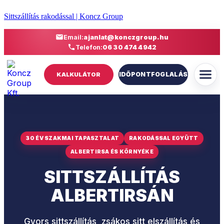
Sittszállítás rakodással | Koncz Group
Email:
ajanlat@konczgroup.hu
Telefon:
06 30 474 4942
IDŐPONTFOGLALÁS
KALKULÁTOR
30 ÉV SZAKMAI TAPASZTALAT
RAKODÁSSAL EGYÜTT
ALBERTIRSA ÉS KÖRNYÉKE
SITTSZÁLLÍTÁS
ALBERTIRSÁN
Gyors sittszállítás, zsákos sitt elszállítás és