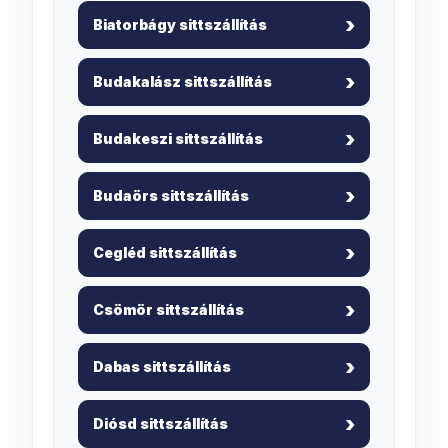
Biatorbágy sittszállítás
Budakalász sittszállítás
Budakeszi sittszállítás
Budaörs sittszállítás
Cegléd sittszállítás
Csömör sittszállítás
Dabas sittszállítás
Diósd sittszállítás