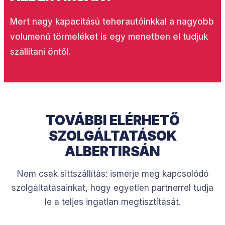
Mert nagy kapacitású teherautóinkkal a nagyobb
volumenű törmeléket is egy menetben el tudjuk
szállítani öntől.
TOVÁBBI ELÉRHETŐ
SZOLGÁLTATÁSOK
ALBERTIRSÁN
Nem csak sittszállítás: ismerje meg kapcsolódó
szolgáltatásainkat, hogy egyetlen partnerrel tudja
le a teljes ingatlan megtisztítását.