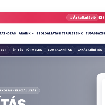
Árkalkuláció
E
TATKOZÁS
ÁRAINK
SZOLGÁLTATÁSI TERÜLETEINK
TUDÁSBÁZI
PEST
ÉPÍTÉSI TÖRMELÉK
LOMTALANÍTÁS
LAKÁSKIÜRÍTÉS
ÁKOLÁS • ELSZÁLLÍTÁS
ÍTÁS