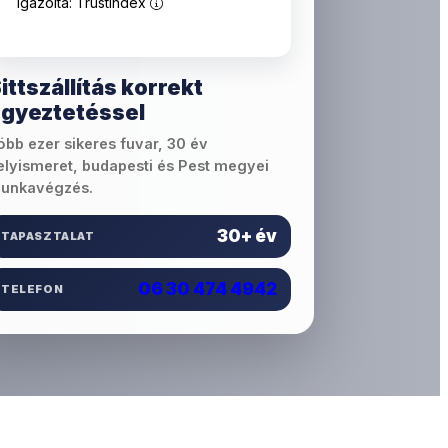
igazolta: Trustindex
ittszállítás korrekt
gyeztetéssel
öbb ezer sikeres fuvar, 30 év
elyismeret, budapesti és Pest megyei
unkavégzés.
30+ év
TAPASZTALAT
06 30 474 4942
TELEFON