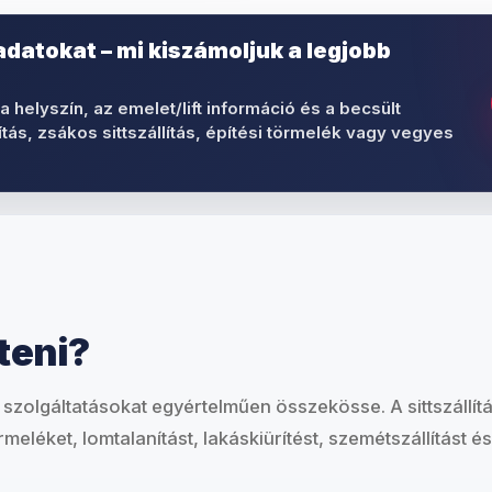
adatokat – mi kiszámoljuk a legjobb
 helyszín, az emelet/lift információ és a becsült
ítás, zsákos sittszállítás, építési törmelék vagy vegyes
teni?
 szolgáltatásokat egyértelműen összekösse. A sittszállítá
rmeléket, lomtalanítást, lakáskiürítést, szemétszállítást és