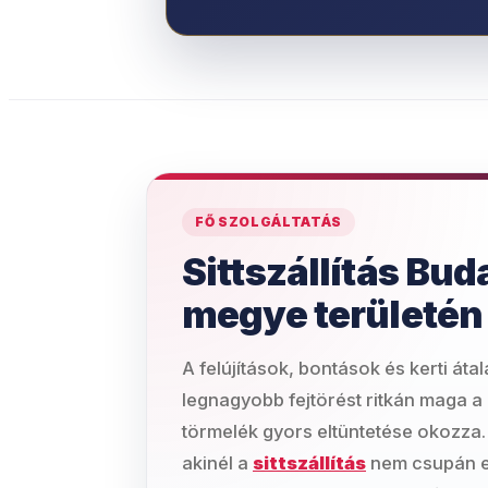
FŐ SZOLGÁLTATÁS
Sittszállítás Bud
megye területén
A felújítások, bontások és kerti áta
legnagyobb fejtörést ritkán maga 
törmelék gyors eltüntetése okozza.
akinél a
sittszállítás
nem csupán eg