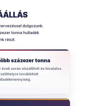
ÁÁLLÁS
szervezéssel dolgozunk.
ázezer tonna hulladék
nk részt.
öbb százezer tonna
 évek során elszállított és hivatalos
zelőhelyre továbbított
ulladékmennyiség.