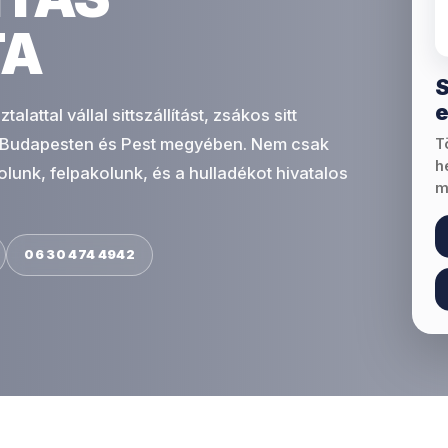
TA
S
e
attal vállal sittszállítást, zsákos sitt
tást Budapesten és Pest megyében. Nem csak
T
h
lunk, felpakolunk, és a hulladékot hivatalos
m
06 30 474 4942