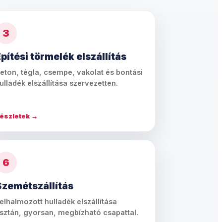
3
pítési törmelék elszállítás
eton, tégla, csempe, vakolat és bontási
ulladék elszállítása szervezetten.
észletek →
6
Szemétszállítás
elhalmozott hulladék elszállítása
isztán, gyorsan, megbízható csapattal.