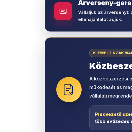
Árverseny-gara
Vállaljuk az árversenyt: 
ellenajánlatot adjuk.
KIEMELT SZAKMA
Közbeszer
A közbeszerzési e
működését és megbí
vállalati megrende
Piacvezető sze
több évtizedes 