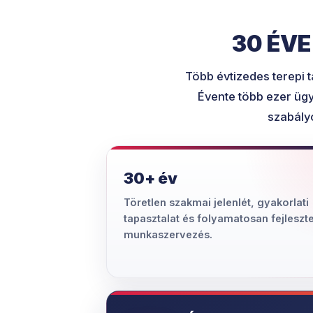
30 ÉV
Több évtizedes terepi 
Évente több ezer ügy
szabályo
30+ év
Töretlen szakmai jelenlét, gyakorlati
tapasztalat és folyamatosan fejleszte
munkaszervezés.