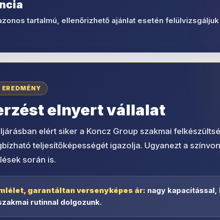
ncia
azonos tartalmú, ellenőrizhető ajánlat esetén felülvizsgáljuk 
I EREDMÉNY
zést elnyert vállalat
ljárásban elért siker a Koncz Group szakmai felkészültsé
zható teljesítőképességét igazolja. Ugyanezt a színvonal
lések során is.
mlélet, garantáltan versenyképes ár:
nagy kapacitással,
szakmai rutinnal dolgozunk.