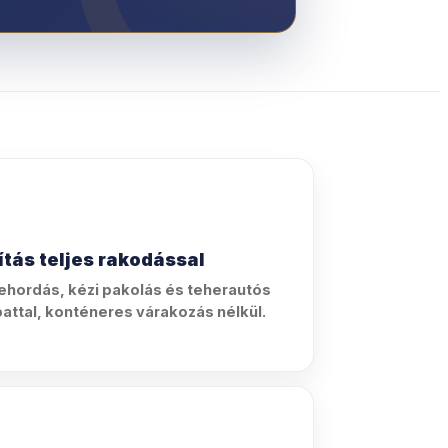
lítás teljes rakodással
lehordás, kézi pakolás és teherautós
pattal, konténeres várakozás nélkül.