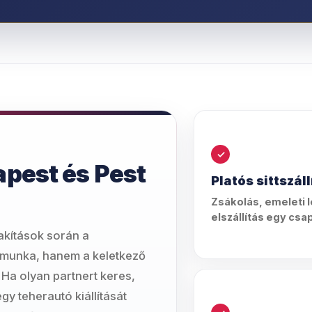
apest és Pest
Platós sittszál
Zsákolás, emeleti 
elszállítás egy csa
lakítások során a
a munka, hanem a keletkező
 Ha olyan partnert keres,
y teherautó kiállítását