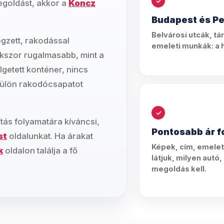
egoldást, akkor a
Koncz
Budapest és Pe
Belvárosi utcák, tá
égzett, rakodással
emeleti munkák: a he
okszor rugalmasabb, mint a
getett konténer, nincs
 külön rakodócsapatot
ítás folyamatára kíváncsi,
Pontosabb ár f
st
oldalunkat. Ha árakat
Képek, cím, emelet
k
oldalon találja a fő
látjuk, milyen autó
megoldás kell.