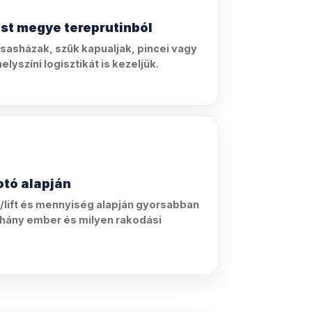
st megye tereprutinból
rsasházak, szűk kapualjak, pincei vagy
lyszíni logisztikát is kezeljük.
otó alapján
/lift és mennyiség alapján gyorsabban
, hány ember és milyen rakodási