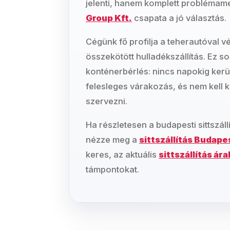
jelenti, hanem komplett problémam
Group Kft.
csapata a jó választás.
Cégünk fő profilja a teherautóval v
összekötött hulladékszállítás. Ez s
konténerbérlés: nincs napokig kerül
felesleges várakozás, és nem kell
szervezni.
Ha részletesen a budapesti sittszáll
nézze meg a
sittszállítás Budape
keres, az aktuális
sittszállítás ára
támpontokat.