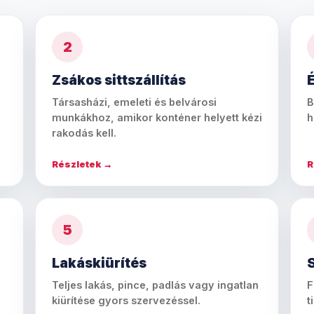
2
Zsákos sittszállítás
É
Társasházi, emeleti és belvárosi
B
munkákhoz, amikor konténer helyett kézi
h
rakodás kell.
Részletek →
R
5
Lakáskiürítés
Teljes lakás, pince, padlás vagy ingatlan
F
kiürítése gyors szervezéssel.
t