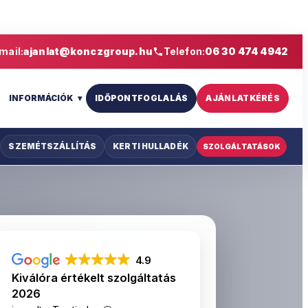
mail:
ajanlat@konczgroup.hu
Telefon:
06 30 474 4942
S
INFORMÁCIÓK
IDŐPONTFOGLALÁS
AJÁNLATKÉRÉS
SZEMÉTSZÁLLÍTÁS
KERTI HULLADÉK
SZOLGÁLTATÁSOK
4.9
Kiválóra értékelt szolgáltatás
2026