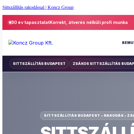
Sittszállítás rakodással | Koncz Group
30 év tapasztalat
Korrekt, átverés nélküli profi munka
BEMU
SITTSZÁLLÍTÁS BUDAPEST
ZSÁKOS SITTSZÁLLÍTÁS BUDA
SITTSZÁLLÍTÁS BUDAPEST • RAKODÁS • ZS
SITTSZÁLL