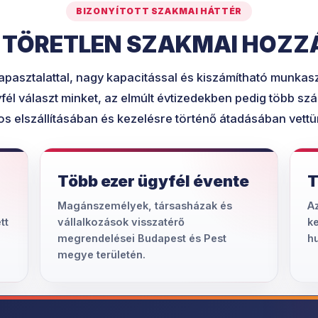
BIZONYÍTOTT SZAKMAI HÁTTÉR
E TÖRETLEN SZAKMAI HOZZ
tapasztalattal, nagy kapacitással és kiszámítható munka
fél választ minket, az elmúlt évtizedekben pedig több sz
s elszállításában és kezelésre történő átadásában vettü
Több ezer ügyfél évente
T
Magánszemélyek, társasházak és
Az
tt
vállalkozások visszatérő
ke
megrendelései Budapest és Pest
h
megye területén.