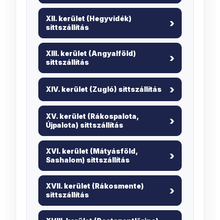
XII. kerület (Hegyvidék)
sittszállítás
XIII. kerület (Angyalföld)
sittszállítás
XIV. kerület (Zugló) sittszállítás
XV. kerület (Rákospalota,
Újpalota) sittszállítás
XVI. kerület (Mátyásföld,
Sashalom) sittszállítás
XVII. kerület (Rákosmente)
sittszállítás