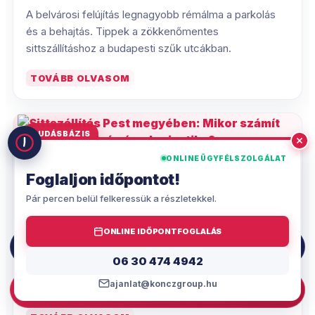
A belvárosi felújítás legnagyobb rémálma a parkolás
és a behajtás. Tippek a zökkenőmentes
sittszállításhoz a budapesti szűk utcákban.
TOVÁBB OLVASOM
TUDÁSBÁZIS
ONLINE ÜGYFÉLSZOLGÁLAT
2026.05.26.
Foglaljon időpontot!
Sittszállítás Pest megyében: Mikor
Pár percen belül felkeressük a részletekkel.
számít igazán a távolság és a
logisztika?
ONLINE IDŐPONTFOGLALÁS
06 30 474 4942
Felújítás az agglomerációban? Tudd meg, hogyan
06 30 474 4942
befolyásolja a távolság és a helyszín a Pest megyei
ajanlat@konczgroup.hu
sittszállítás árát és logisztikáját.
AJÁNLATKÉRÉS