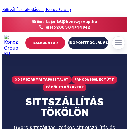
Sittszállítás rakodással | Koncz Group
Email:
ajanlat@konczgroup.hu
Telefon:
06 30 474 4942
IDŐPONTFOGLALÁS
KALKULÁTOR
30 ÉV SZAKMAI TAPASZTALAT
RAKODÁSSAL EGYÜTT
TÖKÖL ÉS KÖRNYÉKE
SITTSZÁLLÍTÁS
TÖKÖLÖN
Gyors sittszállítás, zsákos sitt elszállítás és