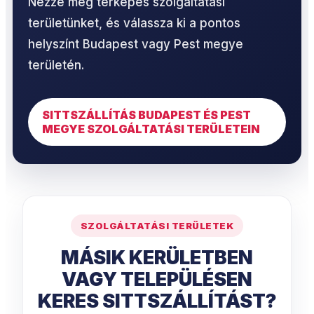
Nézze meg térképes szolgáltatási
területünket, és válassza ki a pontos
helyszínt Budapest vagy Pest megye
területén.
SITTSZÁLLÍTÁS BUDAPEST ÉS PEST
MEGYE SZOLGÁLTATÁSI TERÜLETEIN
SZOLGÁLTATÁSI TERÜLETEK
MÁSIK KERÜLETBEN
VAGY TELEPÜLÉSEN
KERES SITTSZÁLLÍTÁST?