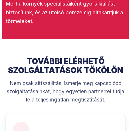
Mert a környék specialistáiként gyors kiállást
biztosítunk, és az utolsó porszemig eltakarítjuk a
törmeléket.
TOVÁBBI ELÉRHETŐ
SZOLGÁLTATÁSOK TÖKÖLÖN
Nem csak sittszállítás: ismerje meg kapcsolódó
szolgáltatásainkat, hogy egyetlen partnerrel tudja
le a teljes ingatlan megtisztítását.