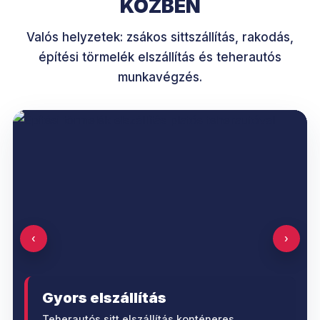
KÖZBEN
Valós helyzetek: zsákos sittszállítás, rakodás,
építési törmelék elszállítás és teherautós
munkavégzés.
‹
›
Gyors elszállítás
Teherautós sitt elszállítás konténeres