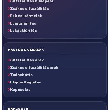
Sittszállítás Budapest
Zsákos sittszállítás
Építési törmelék
Lomtalanítás
Lakáskiürítés
HASZNOS OLDALAK
Sittszállítás árak
Zsákos sittszállítás árak
Tudásbázis
Időpontfoglalás
Kapcsolat
KAPCSOLAT