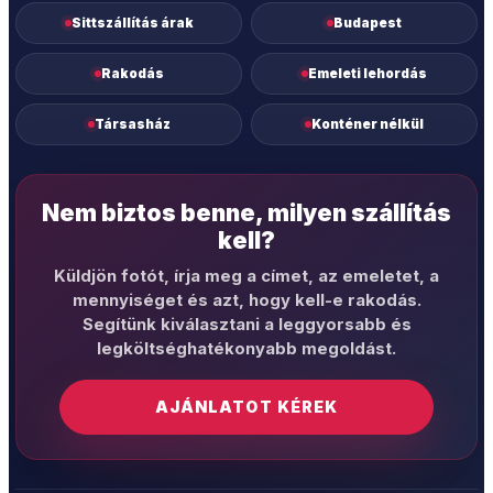
Sittszállítás árak
Budapest
Rakodás
Emeleti lehordás
Társasház
Konténer nélkül
Nem biztos benne, milyen szállítás
kell?
Küldjön fotót, írja meg a címet, az emeletet, a
mennyiséget és azt, hogy kell-e rakodás.
Segítünk kiválasztani a leggyorsabb és
legköltséghatékonyabb megoldást.
AJÁNLATOT KÉREK