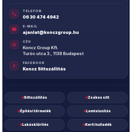
TELEFON
06 30 474 4942
E-MAIL
ajanlat@konczgroup.hu
CÉG
Koncz Group Kft.
Turóc utca 3., 1138 Budapest
FACEBOOK
Koncz Sittszállítás
Sittszállítás
Zsákos sitt
Építési törmelék
Lomtalanítás
Lakáskiürítés
Kerti hulladék