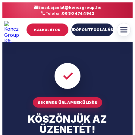
Email:
ajanlat@konczgroup.hu
Telefon:
06 30 474 4942
IDŐPONTFOGLALÁS
KALKULÁTOR
✓
SIKERES ŰRLAPBEKÜLDÉS
KÖSZÖNJÜK AZ
ÜZENETÉT!