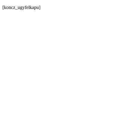
[koncz_ugyfelkapu]