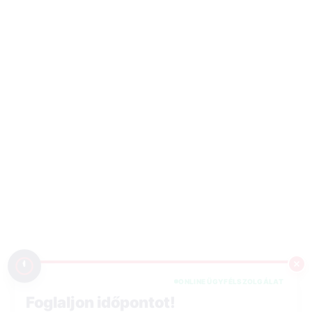
ONLINE ÜGYFÉLSZOLGÁLAT
Foglaljon időpontot!
Pár percen belül felkeressük a részletekkel.
ONLINE IDŐPONTFOGLALÁS